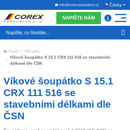
Česky
info@corex-pardubice.cz
NAPIŠTE NÁM
Hledat
Úvod
Aktuality
Víkové šoupátko S 15.1 CRX 111 516 se stavebními
délkami dle ČSN
Víkové šoupátko S 15.1
CRX 111 516 se
stavebními délkami dle
ČSN