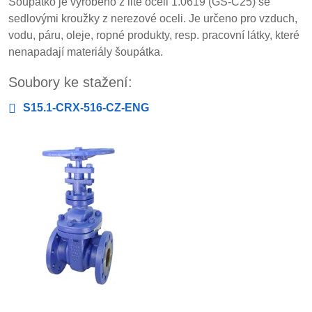
Šoupátko je vyrobeno z lité oceli 1.0619 (GS-C25) se
sedlovými kroužky z nerezové oceli. Je určeno pro vzduch,
vodu, páru, oleje, ropné produkty, resp. pracovní látky, které
nenapadají materiály šoupátka.
Soubory ke stažení:
S15.1-CRX-516-CZ-ENG