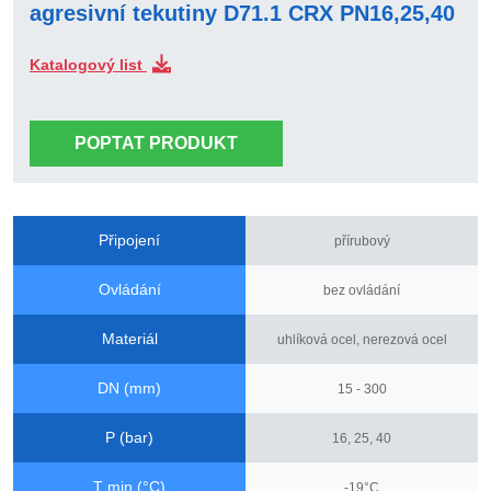
agresivní tekutiny D71.1 CRX PN16,25,40
Katalogový list
POPTAT PRODUKT
Připojení
přírubový
Ovládání
bez ovládání
Materiál
uhlíková ocel, nerezová ocel
DN (mm)
15 - 300
P (bar)
16, 25, 40
T min (°C)
-19°C