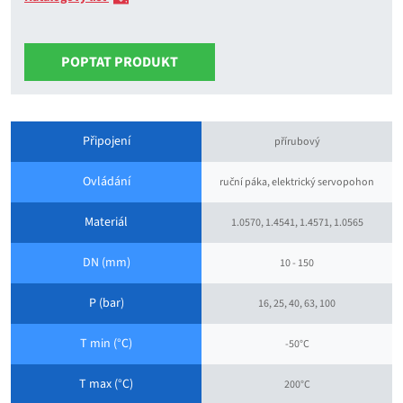
POPTAT PRODUKT
Připojení
přírubový
Ovládání
ruční páka, elektrický servopohon
Materiál
1.0570, 1.4541, 1.4571, 1.0565
DN (mm)
10 - 150
P (bar)
16, 25, 40, 63, 100
T min (°C)
-50°C
T max (°C)
200°C