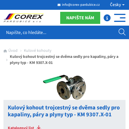
Česky
info@corex-pardubice.cz
NAPIŠTE NÁM
Hledat
Úvod
Kulové kohouty
Kulový kohout trojcestný se dvěma sedly pro kapaliny, páry a
plyny typ - KM 9307.X-01
Kulový kohout trojcestný se dvěma sedly pro
kapaliny, páry a plyny typ - KM 9307.X-01
Katalogový list