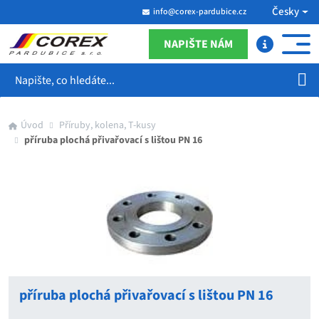
Česky
info@corex-pardubice.cz
NAPIŠTE NÁM
Hledat
Úvod
Příruby, kolena, T-kusy
příruba plochá přivařovací s lištou PN 16
příruba plochá přivařovací s lištou PN 16