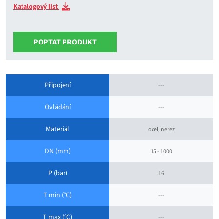
Katalogový list
POPTAT PRODUKT
Připojení
---
Ovládání
---
Materiál
ocel, nerez
DN (mm)
15 - 1000
P (bar)
16
T min (°C)
---
T max (°C)
---