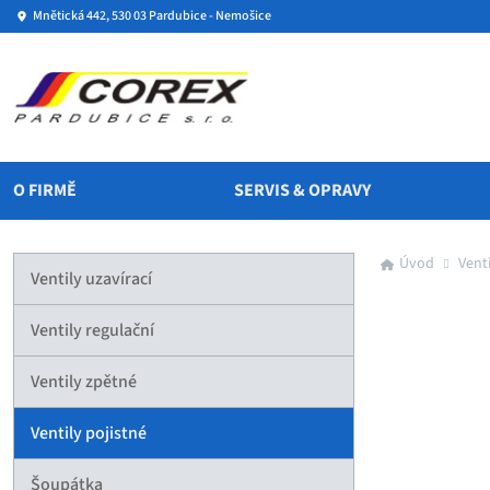
Mnětická 442, 530 03 Pardubice - Nemošice
O FIRMĚ
SERVIS & OPRAVY
Úvod
Venti
Ventily uzavírací
Ventily regulační
Ventily zpětné
Ventily pojistné
Šoupátka