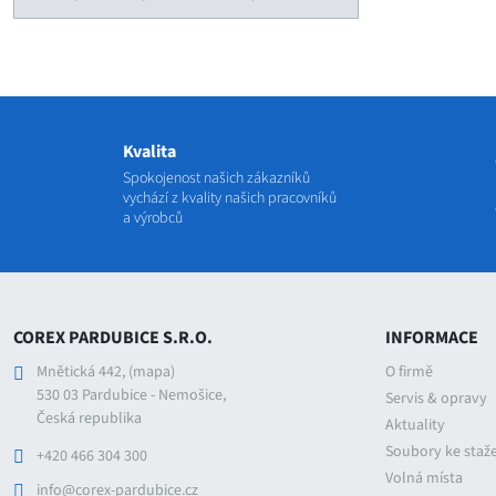
Kvalita
Spokojenost našich zákazníků
vychází z kvality našich pracovníků
a výrobců
COREX PARDUBICE S.R.O.
INFORMACE
Mnětická 442,
(mapa)
O firmě
530 03 Pardubice - Nemošice,
Servis & opravy
Česká republika
Aktuality
Soubory ke staž
+420 466 304 300
Volná místa
info@corex-pardubice.cz