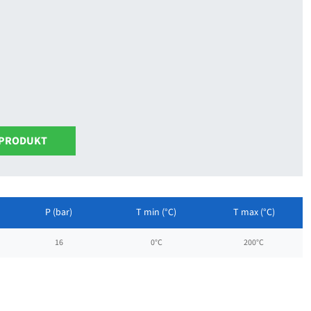
 PRODUKT
P (bar)
T min (°C)
T max (°C)
16
0°C
200°C