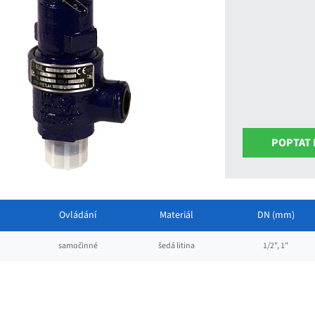
POPTAT
Ovládání
Materiál
DN (mm)
samočinné
šedá litina
1/2", 1"