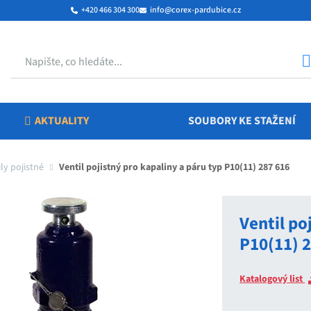
+420 466 304 300
info@corex-pardubice.cz
Hledat
AKTUALITY
SOUBORY KE STAŽENÍ
ly pojistné
Ventil pojistný pro kapaliny a páru typ P10(11) 287 616
Ventil po
P10(11) 
Katalogový list