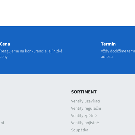
Cena
Termín
Reagujeme na konkurenci a její nízké
Vždy dodržíme termí
ceny
adresu
SORTIMENT
Ventily uzavírací
Ventily regulační
Ventily zpětné
ení
Ventily pojistné
Šoupátka