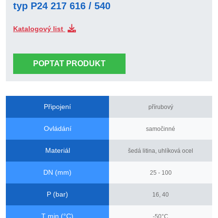
typ P24 217 616 / 540
Katalogový list
POPTAT PRODUKT
Připojení
přírubový
Ovládání
samočinné
Materiál
šedá litina, uhlíková ocel
DN (mm)
25 - 100
P (bar)
16, 40
T min (°C)
-50°C