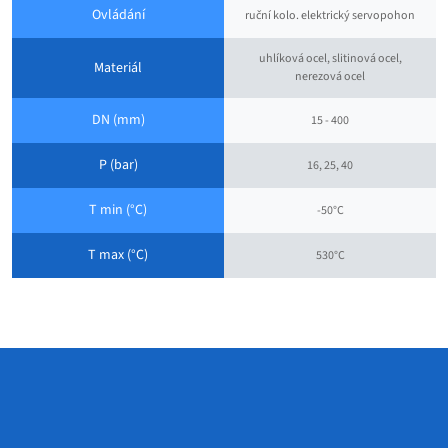
Ovládání
ruční kolo. elektrický servopohon
uhlíková ocel, slitinová ocel,
Materiál
nerezová ocel
DN (mm)
15 - 400
P (bar)
16, 25, 40
T min (°C)
-50°C
T max (°C)
530°C