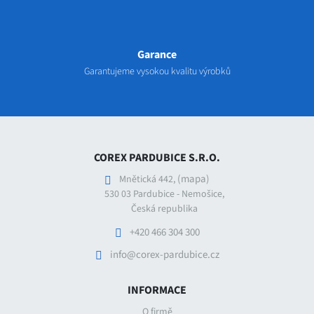
Garance
Garantujeme vysokou kvalitu výrobků
COREX PARDUBICE S.R.O.
(mapa)
Mnětická 442,
530 03 Pardubice - Nemošice,
Česká republika
+420 466 304 300
info@corex-pardubice.cz
INFORMACE
O firmě