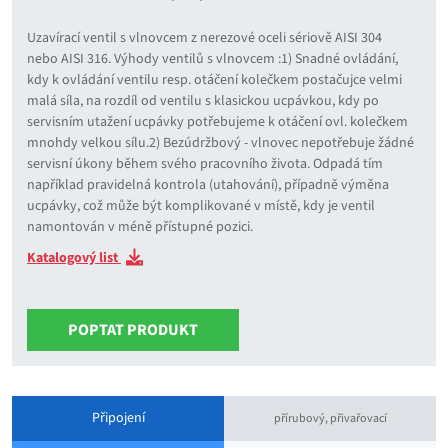
Uzavírací ventil s vlnovcem z nerezové oceli sériově AISI 304
nebo AISI 316. Výhody ventilů s vlnovcem :1) Snadné ovládání,
kdy k ovládání ventilu resp. otáčení kolečkem postačujce velmi
malá síla, na rozdíl od ventilu s klasickou ucpávkou, kdy po
servisním utažení ucpávky potřebujeme k otáčení ovl. kolečkem
mnohdy velkou sílu.2) Bezúdržbový - vlnovec nepotřebuje žádné
servisní úkony během svého pracovního života. Odpadá tím
například pravidelná kontrola (utahování), případně výměna
ucpávky, což může být komplikované v místě, kdy je ventil
namontován v méně přístupné pozici.
Katalogový list
POPTAT PRODUKT
Připojení
přírubový, přivařovací