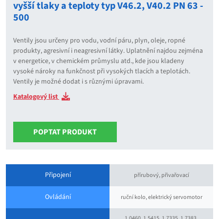
vyšší tlaky a teploty typ V46.2, V40.2 PN 63 -
500
Ventily jsou určeny pro vodu, vodní páru, plyn, oleje, ropné
produkty, agresivní i neagresivní látky. Uplatnění najdou zejména
v energetice, v chemickém průmyslu atd., kde jsou kladeny
vysoké nároky na funkčnost při vysokých tlacích a teplotách.
Ventily je možné dodat i s různými úpravami.
Katalogový list
POPTAT PRODUKT
Připojení
přírubový, přivařovací
Ovládání
ruční kolo, elektrický servomotor
1.0460, 1.5415, 1.7335, 1.7383,