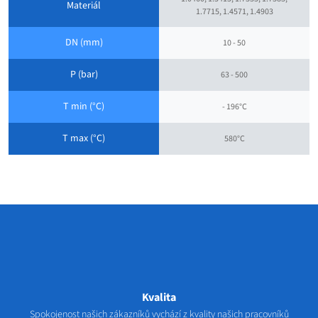
Materiál
1.7715, 1.4571, 1.4903
DN (mm)
10 - 50
P (bar)
63 - 500
T min (°C)
- 196°C
T max (°C)
580°C
Kvalita
Spokojenost našich zákazníků vychází z kvality našich pracovníků