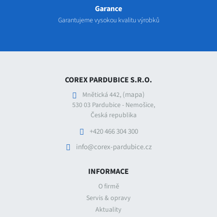
Garance
Garantujeme vysokou kvalitu výrobků
COREX PARDUBICE S.R.O.
(mapa)
Mnětická 442,
530 03 Pardubice - Nemošice,
Česká republika
+420 466 304 300
info@corex-pardubice.cz
INFORMACE
O firmě
Servis & opravy
Aktuality