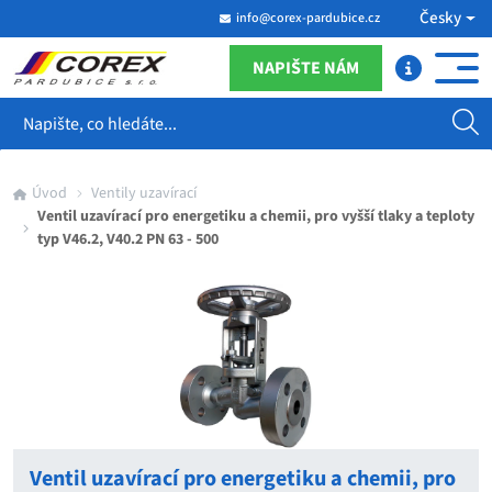
Česky
info@corex-pardubice.cz
NAPIŠTE NÁM
Hledat
Úvod
Ventily uzavírací
Ventil uzavírací pro energetiku a chemii, pro vyšší tlaky a teploty
typ V46.2, V40.2 PN 63 - 500
Ventil uzavírací pro energetiku a chemii, pro