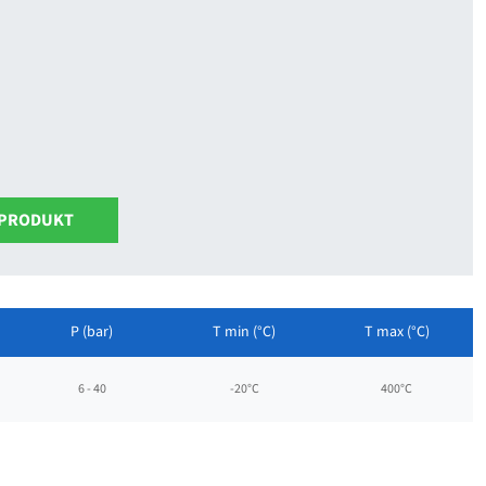
 PRODUKT
P (bar)
T min (°C)
T max (°C)
6 - 40
-20°C
400°C