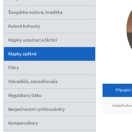
Šoupátka nožová, hradítka
Kulové kohouty
Klapky uzavírací a škrtící
Klapky zpětné
Filtry
Odvaděče, odvodňovače
Připojení
Regulátory tlaku
mezipřírubo
Bezpečnostní rychlouzávěry
Kompenzátory