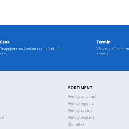
Cena
Termín
Reagujeme na konkurenci a její nízké
Vždy dodržíme termí
ceny
adresu
SORTIMENT
Ventily uzavírací
Ventily regulační
Ventily zpětné
ení
Ventily pojistné
Šoupátka