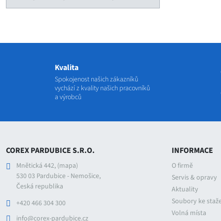
Kvalita
Spokojenost našich zákazníků
vychází z kvality našich pracovníků
a výrobců
COREX PARDUBICE S.R.O.
INFORMACE
Mnětická 442,
(mapa)
O firmě
530 03 Pardubice - Nemošice,
Servis & opravy
Česká republika
Aktuality
Soubory ke staž
+420 466 304 300
Volná místa
info@corex-pardubice.cz