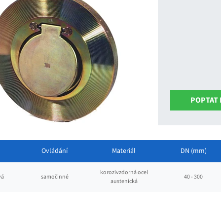
POPTAT
Ovládání
Materiál
DN (mm)
korozivzdorná ocel
vá
samočinné
40 - 300
austenická