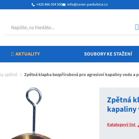
+420 466 304 300
info@corex-pardubice.cz
Hledat
AKTUALITY
SOUBORY KE STAŽENÍ
ky zpětné
Zpětná klapka bezpřírubová pro agresivní kapaliny vodu a pá
Zpětná k
kapaliny 
Katalogový list