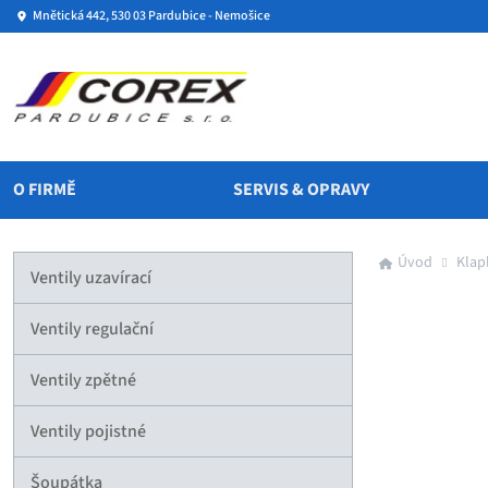
Mnětická 442, 530 03 Pardubice - Nemošice
O FIRMĚ
SERVIS & OPRAVY
Úvod
Klap
Ventily uzavírací
Ventily regulační
Ventily zpětné
Ventily pojistné
Šoupátka