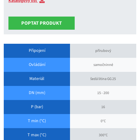
Katalogový list
POPTAT PRODUKT
Připojení
přírubový
Ovládání
samočninné
Materiál
šedá litina GG 25
DN (mm)
15 - 200
P (bar)
16
T min (°C)
0°C
T max (°C)
300°C