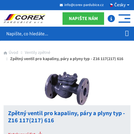
Česky
info@corex-pardubice.cz
NAPIŠTE NÁM
Hledat
Úvod
Ventily zpětné
Zpětný ventil pro kapaliny, páry a plyny typ - Z16 117(217) 616
Zpětný ventil pro kapaliny, páry a plyny typ -
Z16 117(217) 616