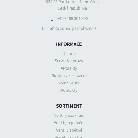
530 03 Pardubice - Nemošice,
Česká republika
+420 466 304 300
info@corex-pardubice.cz
INFORMACE
O firmě
Servis & opravy
Aktuality
Soubory ke stažení
Volná místa
Kontakty
SORTIMENT
Ventily uzavírací
Ventily regulační
Ventily zpětné
Ventily pojistné